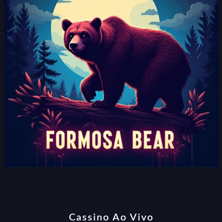
Cassino Ao Vivo