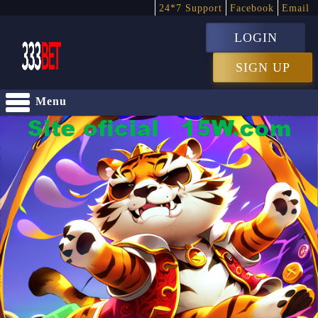
24*7 Support
Facebook
Email
LOGIN
SIGN UP
Menu