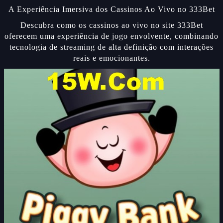
A Experiência Imersiva dos Cassinos Ao Vivo no 333Bet
Descubra como os cassinos ao vivo no site 333Bet
oferecem uma experiência de jogo envolvente, combinando
tecnologia de streaming de alta definição com interações
reais e emocionantes.