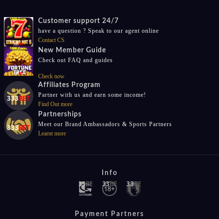
Customer support 24/7
have a question ? Speak to our agent online
Contact CS
New Member Guide
Check out FAQ and guides
Check now
Affiliates Program
Partner with us and earn some income!
Find Out more
Partnerships
Meet our Brand Ambassadors & Sports Partners
Learnt more
Info
Payment Partners