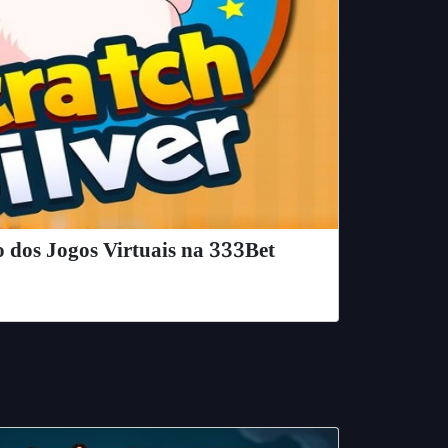
dos Jogos Virtuais na 333Bet