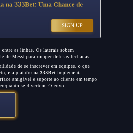
ia na 333Bet: Uma Chance de
SIGN UP
entre as linhas. Os laterais sobem
ade de Messi para romper defesas fechadas.
ilidade de se inscrever em equipes, o que
eio, e a plataforma
333Bet
implementa
erface amigável e suporte ao cliente em tempo
 enquanto se divertem. O envo.