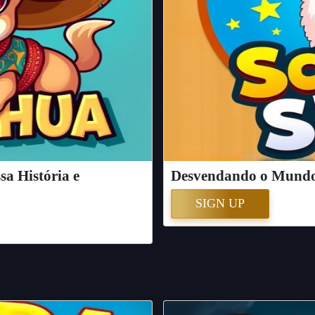
sa História e
Desvendando o Mundo 
SIGN UP