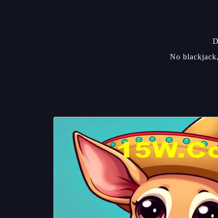
D
No blackjack,