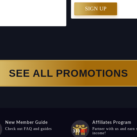
SIGN UP
SEE ALL PROMOTIONS
New Member Guide
Affiliates Program
Check out FAQ and guides
Partner with us and earn
income!