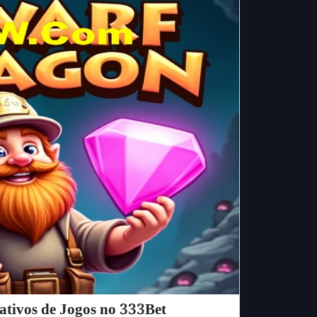
ativos de Jogos no 333Bet