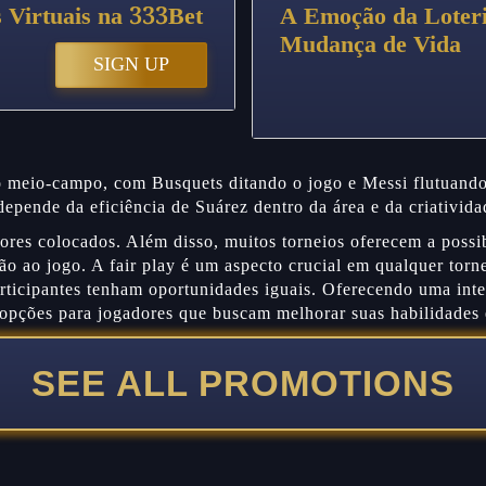
Virtuais na 333Bet
A Emoção da Loter
Mudança de Vida
SIGN UP
 o meio-campo, com Busquets ditando o jogo e Messi flutuando 
epende da eficiência de Suárez dentro da área e da criativid
ores colocados. Além disso, muitos torneios oferecem a possib
ão ao jogo. A fair play é um aspecto crucial em qualquer torn
articipantes tenham oportunidades iguais. Oferecendo uma int
 opções para jogadores que buscam melhorar suas habilidades
SEE ALL PROMOTIONS