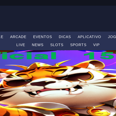
LE
ARCADE
EVENTOS
DICAS
APLICATIVO
JO
LIVE
NEWS
SLOTS
SPORTS
VIP