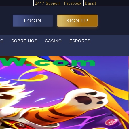
24*7 Support
Facebook
Email
LOGIN
SIGN UP
GO
SOBRE NÓS
CASINO
ESPORTS